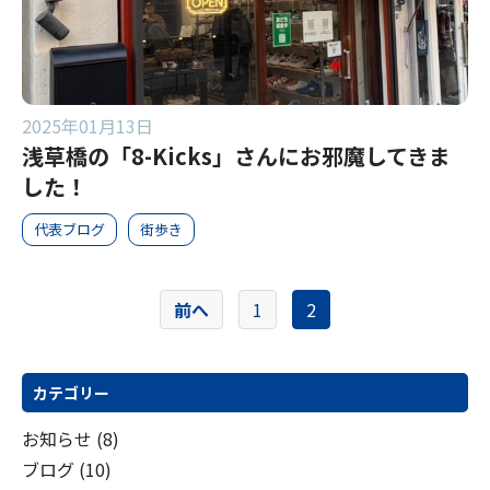
2025年01月13日
浅草橋の「8-Kicks」さんにお邪魔してきま
した！
代表ブログ
街歩き
投
前へ
1
2
稿
の
カテゴリー
ペ
ー
お知らせ
(8)
ジ
ブログ
(10)
送